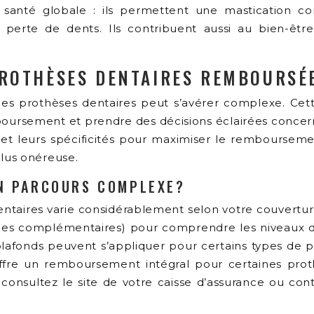
 santé globale : ils permettent une mastication co
a perte de dents. Ils contribuent aussi au bien-êtr
PROTHÈSES DENTAIRES REMBOURSÉ
prothèses dentaires peut s’avérer complexe. Cette se
rsement et prendre des décisions éclairées concerna
 et leurs spécificités pour maximiser le remboursem
lus onéreuse.
UN PARCOURS COMPLEXE?
ires varie considérablement selon votre couverture 
urances complémentaires) pour comprendre les niveaux
afonds peuvent s’appliquer pour certains types de pr
fre un remboursement intégral pour certaines prothè
, consultez le site de votre caisse d’assurance ou con