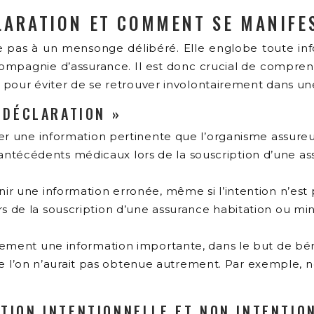
LARATION ET COMMENT SE MANIFES
e pas à un mensonge délibéré. Elle englobe toute in
a compagnie d’assurance. Il est donc crucial de compr
, pour éviter de se retrouver involontairement dans une
E DÉCLARATION »
larer une information pertinente que l’organisme assure
ntécédents médicaux lors de la souscription d’une ass
rnir une information erronée, même si l’intention n’es
ors de la souscription d’une assurance habitation ou 
airement une information importante, dans le but de bé
 l’on n’aurait pas obtenue autrement. Par exemple, ne
TION INTENTIONNELLE ET NON INTENTIO