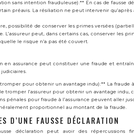
ration sans intention frauduleuse):** En cas de fausse d
ertain préavis. La résiliation ne peut intervenir qu’aprè
ture, possibilité de conserver les primes versées (parti
 L’assureur peut, dans certains cas, conserver les prime
uelle le risque n’a pas été couvert.
ion en assurance peut constituer une fraude et entraî
judiciaires.
 tromper pour obtenir un avantage indu):** La fraude à 
on de tromper l’assureur pour obtenir un avantage indu
ns pénales pour fraude à l’assurance peuvent aller ju
néralement proportionnel au montant de la fraude.
ES D’UNE FAUSSE DÉCLARATION
usse déclaration peut avoir des répercussions fin