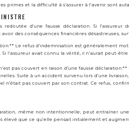
 des primes et la difficulté à s’assurer à l’avenir son
SINISTRE
s redoutée d’une fausse déclaration. Si l’assureur d
t avoir des conséquences financières désastreuses, surto
tion:** Le refus d’indemnisation est généralement motiv
 Si l’assureur avait connu la vérité, il n’aurait peut-êtr
n’est pas couvert en raison d’une fausse déclaration:**
ionnelles. Suite à un accident survenu lors d’une livrai
l n’était pas couvert par son contrat. Ce refus, confir
ration, même non intentionnelle, peut entraîner une
us élevé que ce qu’elle pensait initialement et augme