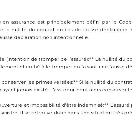
ns en assurance est principalement défini par le Code
e la nullité du contrat en cas de fausse déclaration in
 fausse déclaration non intentionnelle.
ée (intention de tromper de l’assuré):** La nullité du 
llement cherché à le tromper en faisant une fausse déc
ut conserver les primes versées:** Si la nullité du contra
ayant jamais existé. L’assureur peut alors conserver les
uverture et impossibilité d’être indemnisé:** L’assuré
nistre. Il se retrouve donc dans une situation très pré