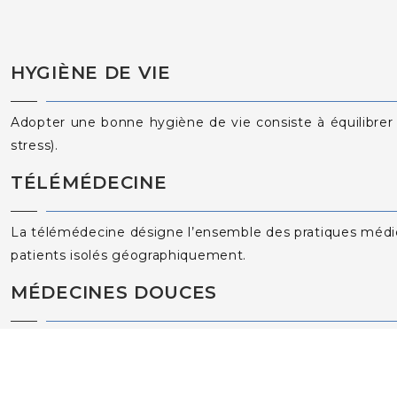
HYGIÈNE DE VIE
Adopter une bonne hygiène de vie consiste à équilibrer s
stress).
TÉLÉMÉDECINE
La télémédecine désigne l’ensemble des pratiques médica
patients isolés géographiquement.
MÉDECINES DOUCES
Les médecines douces regroupent un ensemble de prati
naturelles.