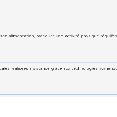
on alimentation, pratiquer une activité physique régulière
les réalisées à distance grâce aux technologies numérique
ques non conventionnelles qui visent à prévenir ou tr