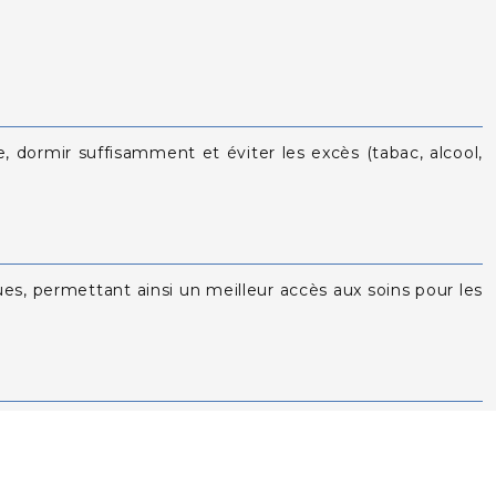
, dormir suffisamment et éviter les excès (tabac, alcool,
s, permettant ainsi un meilleur accès aux soins pour les
aiter des troubles de santé en utilisant des méthodes