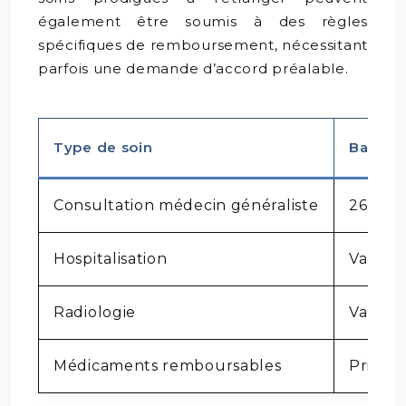
également être soumis à des règles
spécifiques de remboursement, nécessitant
parfois une demande d’accord préalable.
Type de soin
Base de
Consultation médecin généraliste
26,50 €
Hospitalisation
Variabl
Radiologie
Variabl
Médicaments remboursables
Prix d