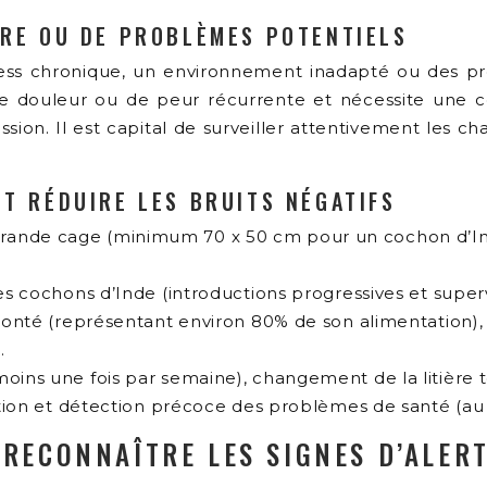
TRE OU DE PROBLÈMES POTENTIELS
tress chronique, un environnement inadapté ou des p
de douleur ou de peur récurrente et nécessite une co
sion. Il est capital de surveiller attentivement les
T RÉDUIRE LES BRUITS NÉGATIFS
rande cage (minimum 70 x 50 cm pour un cochon d’Inde
res cochons d’Inde (introductions progressives et super
olonté (représentant environ 80% de son alimentation),
.
oins une fois par semaine), changement de la litière to
ention et détection précoce des problèmes de santé (au 
 RECONNAÎTRE LES SIGNES D’ALER