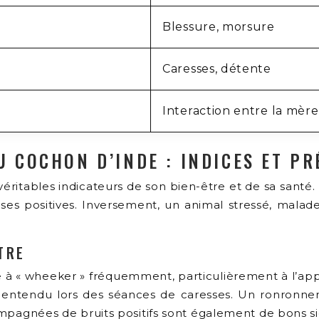
Blessure, morsure
Caresses, détente
Interaction entre la mère 
DU COCHON D’INDE : INDICES ET P
véritables indicateurs de son bien-être et de sa san
ises positives. Inversement, un animal stressé, mala
TRE
 à « wheeker » fréquemment, particulièrement à l’app
ntendu lors des séances de caresses. Un ronronneme
compagnées de bruits positifs sont également de bons s