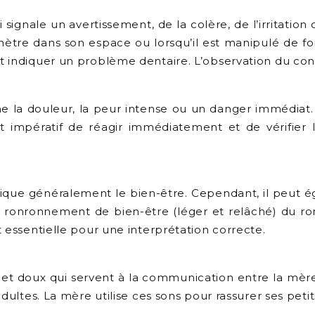
 signale un avertissement, de la colère, de l’irritatio
énètre dans son espace ou lorsqu’il est manipulé de for
 indiquer un problème dentaire. L’observation du cont
rime la douleur, la peur intense ou un danger immédiat
impératif de réagir immédiatement et de vérifier l’
ique généralement le bien-être. Cependant, il peut é
 le ronronnement de bien-être (léger et relâché) du 
 essentielle pour une interprétation correcte.
 et doux qui servent à la communication entre la mère 
adultes. La mère utilise ces sons pour rassurer ses peti